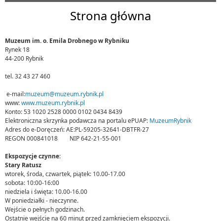
Strona główna
Muzeum im. o. Emila Drobnego w Rybniku
Rynek 18
44-200 Rybnik
tel. 32 43 27 460
e-mail:
muzeum@muzeum.rybnik.pl
www:
www.muzeum.rybnik.pl
Konto: 53 1020 2528 0000 0102 0434 8439
Elektroniczna skrzynka podawcza na portalu ePUAP:
MuzeumRybnik
Adres do e-Doręczeń: AE:PL-59205-32641-DBTFR-27
REGON 000841018 NIP 642-21-55-001
Ekspozycje czynne
:
Stary Ratusz
wtorek, środa, czwartek, piątek: 10.00-17.00
sobota: 10:00-16:00
niedziela i święta: 10.00-16.00
W poniedziałki - nieczynne.
Wejście o pełnych godzinach.
Ostatnie wejście na 60 minut przed zamknięciem ekspozycji.