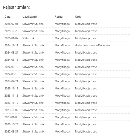
Rejestr zmian:
Data
Użytkownik
Rodzaj
Opis
2026-07-01
Sławomir Studnik
Modyfikacja
Modyfikacja treści
2025-10-20
Sławomir Studnik
Modyfikacja
Modyfikacja treści
2025-01-07
S.Studnik
Modyfikacja
Modyfikacja treści
2024-12-11
Sławomir Studnik
Modyfikacja
dodanie adresu e-Doręczeń
2024-05-27
Sławomir Studnik
Modyfikacja
Modyfikacja treści
2024-05-13
Sławomir Studnik
Modyfikacja
Modyfikacja treści
2024-05-13
Sławomir Studnik
Modyfikacja
Modyfikacja treści
2024-05-13
Sławomir Studnik
Modyfikacja
Modyfikacja treści
2024-02-21
Sławomir Studnik
Modyfikacja
Modyfikacja treści
2023-11-16
Sławomir Studnik
Modyfikacja
Modyfikacja treści
2023-11-16
Sławomir Studnik
Modyfikacja
Modyfikacja treści
2023-11-16
Sławomir Studnik
Modyfikacja
Modyfikacja treści
2023-10-02
Sławomir Studnik
Modyfikacja
Modyfikacja treści
2023-01-03
Sławomir Studnik
Modyfikacja
Modyfikacja treści
2022-10-26
Sławomir Studnik
Modyfikacja
Modyfikacja treści
2022-08-31
Sławomir Studnik
Modyfikacja
Modyfikacja treści