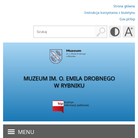
Strona główna
Instrukcja korzystania z biuletynu
Gov.pl/bip
MUZEUM IM. O. EMILA DROBNEGO
W RYBNIKU
MENU