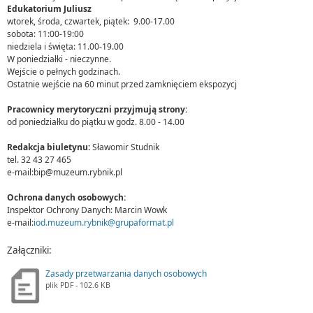
Edukatorium Juliusz
wtorek, środa, czwartek, piątek: 9.00-17.00
sobota: 11:00-19:00
niedziela i święta: 11.00-19.00
W poniedziałki - nieczynne.
Wejście o pełnych godzinach.
Ostatnie wejście na 60 minut przed zamknięciem ekspozycj
Pracownicy merytoryczni przyjmują strony:
od poniedziałku do piątku w godz. 8.00 - 14.00
Redakcja biuletynu:
Sławomir Studnik
tel. 32 43 27 465
e-mail:bip@muzeum.rybnik.pl
Ochrona danych osobowych:
Inspektor Ochrony Danych: Marcin Wowk
e-mail:
iod.muzeum.rybnik@grupaformat.pl
Załączniki:
Zasady przetwarzania danych osobowych
plik
PDF
- 102.6 KB