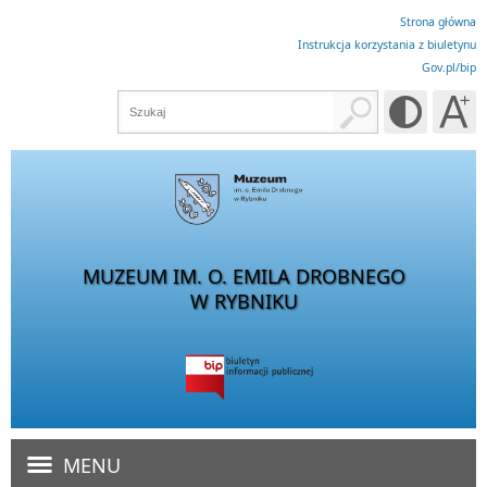
Strona główna
Instrukcja korzystania z biuletynu
Gov.pl/bip
MUZEUM IM. O. EMILA DROBNEGO
W RYBNIKU
MENU