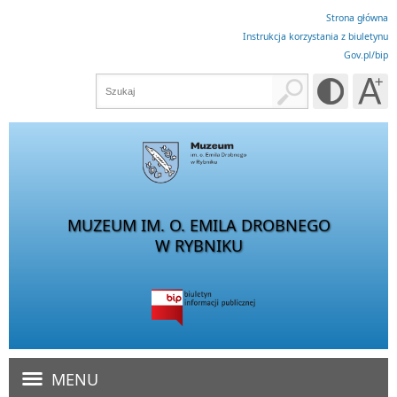
Strona główna
Instrukcja korzystania z biuletynu
Gov.pl/bip
MUZEUM IM. O. EMILA DROBNEGO
W RYBNIKU
MENU