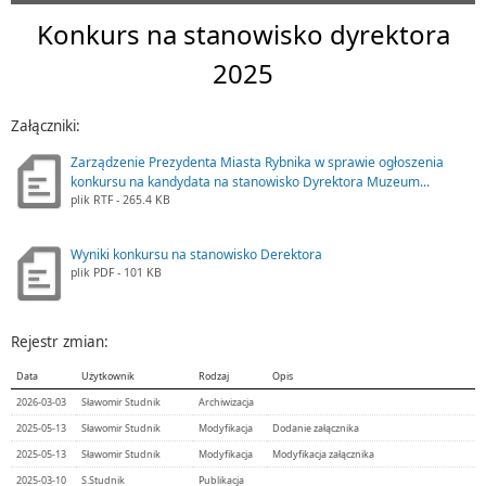
Konkurs na stanowisko dyrektora
2025
Załączniki:
Zarządzenie Prezydenta Miasta Rybnika w sprawie ogłoszenia
konkursu na kandydata na stanowisko Dyrektora Muzeum...
plik
RTF
- 265.4 KB
Wyniki konkursu na stanowisko Derektora
plik
PDF
- 101 KB
Rejestr zmian:
Data
Użytkownik
Rodzaj
Opis
2026-03-03
Sławomir Studnik
Archiwizacja
2025-05-13
Sławomir Studnik
Modyfikacja
Dodanie załącznika
2025-05-13
Sławomir Studnik
Modyfikacja
Modyfikacja załącznika
2025-03-10
S.Studnik
Publikacja