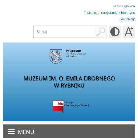
Strona główna
Instrukcja korzystania z biuletynu
Gov.pl/bip
MUZEUM IM. O. EMILA DROBNEGO
W RYBNIKU
MENU