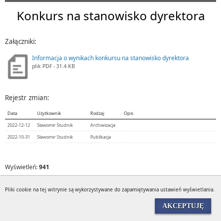
Konkurs na stanowisko dyrektora
Załączniki:
Informacja o wynikach konkursu na stanowisko dyrektora
plik
PDF
- 31.4 KB
Rejestr zmian:
Data
Użytkownik
Rodzaj
Opis
2022-12-12
Sławomir Studnik
Archiwizacja
2022-10-31
Sławomir Studnik
Publikacja
Wyświetleń:
941
Pliki cookie na tej witrynie są wykorzystywane do zapamiętywania ustawień wyświetlania.
AKCEPTUJĘ