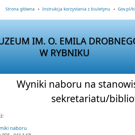
Strona główna
Instrukcja korzystania z biuletynu
Gov.pl/b
UZEUM IM. O. EMILA DROBNEG
W RYBNIKU
Wyniki naboru na stanowi
sekretariatu/bibli
i:
niki naboru
k
PDF
- 943.3 KB