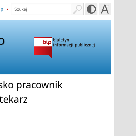
ip
O
sko pracownik
otekarz