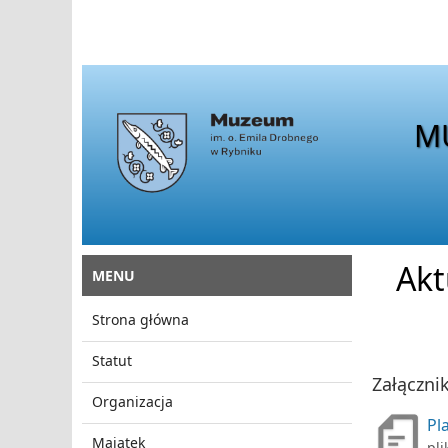
M
Akt
MENU
Strona główna
Statut
Załącznik
Organizacja
Pl
Majątek
pli