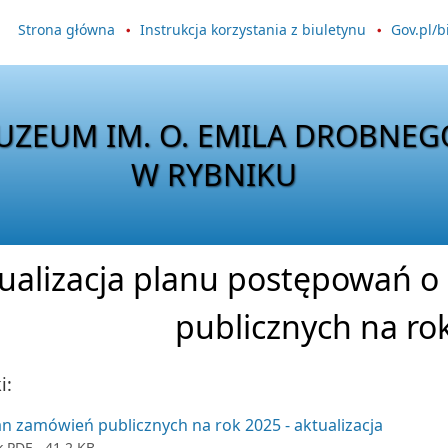
Strona główna
Instrukcja korzystania z biuletynu
Gov.pl/b
UZEUM IM. O. EMILA DROBNEG
W RYBNIKU
ualizacja planu postępowań o
publicznych na ro
i:
an zamówień publicznych na rok 2025 - aktualizacja
k
PDF
- 41.2 KB