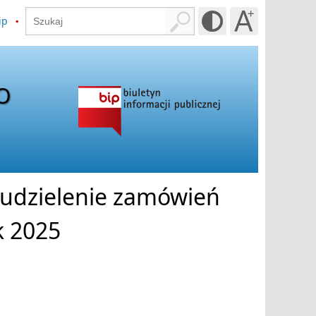
ip
O
 udzielenie zamówień
k 2025