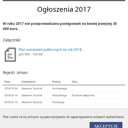
Ogłoszenia 2017
W roku 2017 nie przeprowadzano postępowań na kwotę powyżej 30
000 euro.
Załączniki:
Plan zamówień publicznych na rok 2018
plik
PDF
- 150 KB
Rejestr zmian:
Data
Użytkownik
Rodzaj
Opis
2018-10-04
Sławomir Studnik
Archiwizacja
2018-02-16
Sławomir Studnik
Modyfikacja
Dodanie załącznika
2018-02-15
Sławomir Studnik
Publikacja
Pliki cookie na tej witrynie są wykorzystywane do zapamiętywania ustawień wyświetlania.
Wyświetleń:
1512
AKCEPTUJĘ