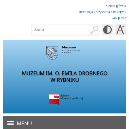
Strona główna
Instrukcja korzystania z biuletynu
Gov.pl/bip
MUZEUM IM. O. EMILA DROBNEGO
W RYBNIKU
MENU