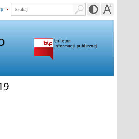
ip
O
19