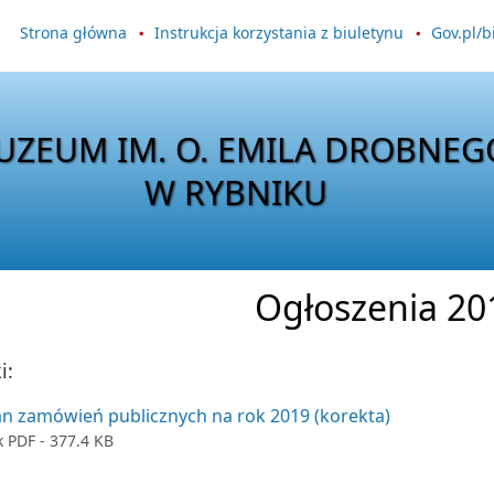
Strona główna
Instrukcja korzystania z biuletynu
Gov.pl/b
UZEUM IM. O. EMILA DROBNEG
W RYBNIKU
Ogłoszenia 20
i:
an zamówień publicznych na rok 2019 (korekta)
k
PDF
- 377.4 KB