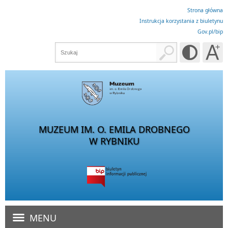
Strona główna
Instrukcja korzystania z biuletynu
Gov.pl/bip
MUZEUM IM. O. EMILA DROBNEGO
W RYBNIKU
MENU