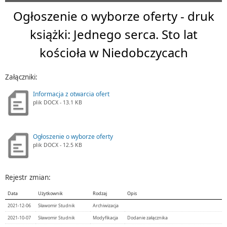
Ogłoszenie o wyborze oferty - druk
książki: Jednego serca. Sto lat
kościoła w Niedobczycach
Załączniki:
Informacja z otwarcia ofert
plik
DOCX
- 13.1 KB
Ogłoszenie o wyborze oferty
plik
DOCX
- 12.5 KB
Rejestr zmian:
Data
Użytkownik
Rodzaj
Opis
2021-12-06
Sławomir Studnik
Archiwizacja
2021-10-07
Sławomir Studnik
Modyfikacja
Dodanie załącznika