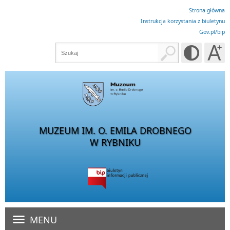
Strona główna
Instrukcja korzystania z biuletynu
Gov.pl/bip
MUZEUM IM. O. EMILA DROBNEGO
W RYBNIKU
MENU