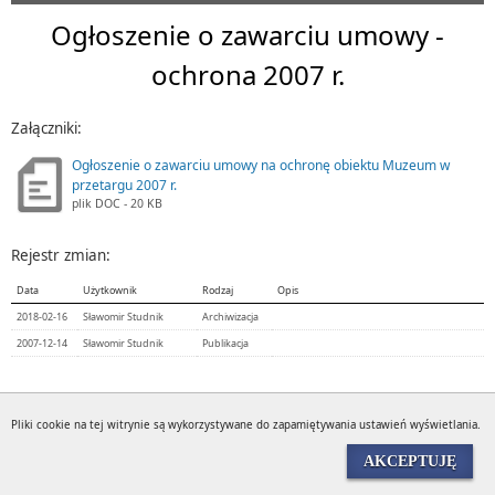
Ogłoszenie o zawarciu umowy -
ochrona 2007 r.
Załączniki:
Ogłoszenie o zawarciu umowy na ochronę obiektu Muzeum w
przetargu 2007 r.
plik
DOC
- 20 KB
Rejestr zmian:
Data
Użytkownik
Rodzaj
Opis
2018-02-16
Sławomir Studnik
Archiwizacja
2007-12-14
Sławomir Studnik
Publikacja
Wyświetleń:
3103
Pliki cookie na tej witrynie są wykorzystywane do zapamiętywania ustawień wyświetlania.
AKCEPTUJĘ