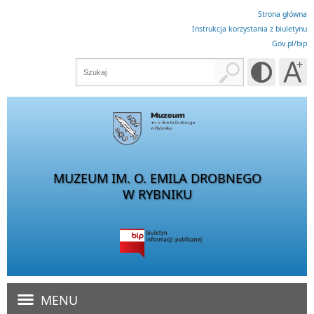
Strona główna
Instrukcja korzystania z biuletynu
Gov.pl/bip
MUZEUM IM. O. EMILA DROBNEGO
W RYBNIKU
MENU