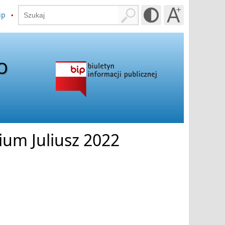
ip
O
ium Juliusz 2022