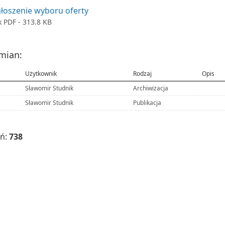
łoszenie wyboru oferty
k
PDF
- 313.8 KB
zmian:
Użytkownik
Rodzaj
Opis
Sławomir Studnik
Archiwizacja
Sławomir Studnik
Publikacja
eń:
738