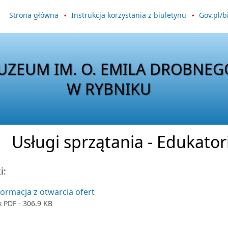
Strona główna
Instrukcja korzystania z biuletynu
Gov.pl/b
UZEUM IM. O. EMILA DROBNEG
W RYBNIKU
Usługi sprzątania - Edukator
i:
formacja z otwarcia ofert
k
PDF
- 306.9 KB