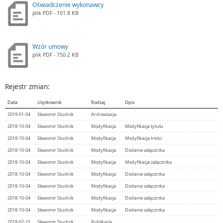
Oświadczenie wykonawcy
plik
PDF
- 101.8 KB
Wzór umowy
plik
PDF
- 750.2 KB
Rejestr zmian:
Data
Użytkownik
Rodzaj
Opis
2019-01-04
Sławomir Studnik
Archiwizacja
2018-10-04
Sławomir Studnik
Modyfikacja
Modyfikacja tytułu
2018-10-04
Sławomir Studnik
Modyfikacja
Modyfikacja treści
2018-10-04
Sławomir Studnik
Modyfikacja
Dodanie załącznika
2018-10-04
Sławomir Studnik
Modyfikacja
Modyfikacja załącznika
2018-10-04
Sławomir Studnik
Modyfikacja
Dodanie załącznika
2018-10-04
Sławomir Studnik
Modyfikacja
Dodanie załącznika
2018-10-04
Sławomir Studnik
Modyfikacja
Dodanie załącznika
2018-10-04
Sławomir Studnik
Modyfikacja
Dodanie załącznika
2018-02-15
Sławomir Studnik
Publikacja