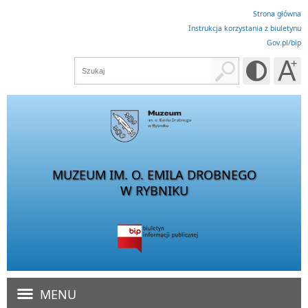
Strona główna
Instrukcja korzystania z biuletynu
Gov.pl/bip
MUZEUM IM. O. EMILA DROBNEGO
W RYBNIKU
MENU