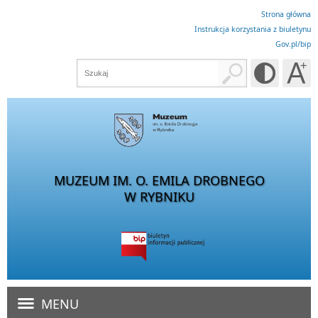
Strona główna
Instrukcja korzystania z biuletynu
Gov.pl/bip
MUZEUM IM. O. EMILA DROBNEGO
W RYBNIKU
MENU